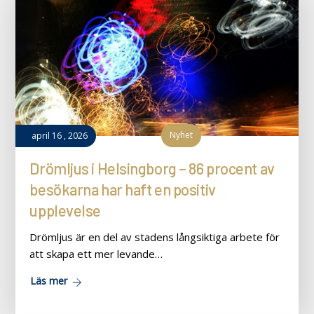
Nyhet
april
16
,
2026
Drömljus i Helsingborg – 86 procent av
besökarna har haft en positiv
upplevelse
Drömljus är en del av stadens långsiktiga arbete för
att skapa ett mer levande…
Läs mer