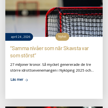
Nyhet
april
24
,
2026
“Samma nivåer som när Skavsta var
som störst”
27 miljoner kronor. Så mycket genererade de tre
större idrottsevenemangen i Nyköping 2025 och…
Läs mer