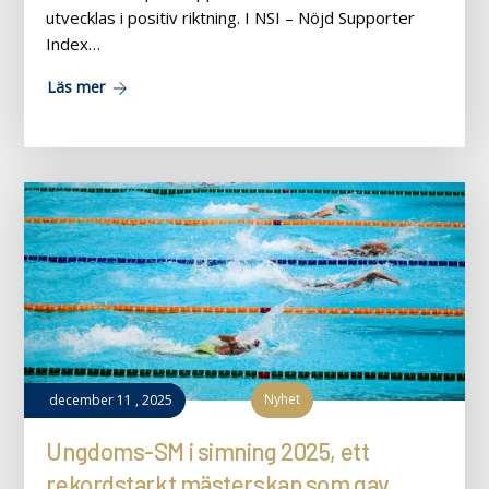
utvecklas i positiv riktning. I NSI – Nöjd Supporter
Index…
Läs mer
Nyhet
december
11
,
2025
Ungdoms-SM i simning 2025, ett
rekordstarkt mästerskap som gav