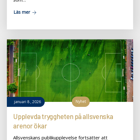
Läs mer
Nyhet
januari
8
,
2026
Upplevda tryggheten på allsvenska
arenor ökar
Allsvenskans publikupplevelse fortsätter att