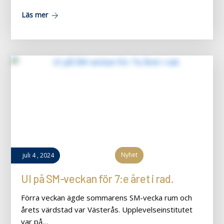
Läs mer
Nyhet
juli
4
,
2024
UI på SM-veckan för 7:e året i rad.
Förra veckan ägde sommarens SM-vecka rum och
årets värdstad var Västerås. Upplevelseinstitutet
var på…