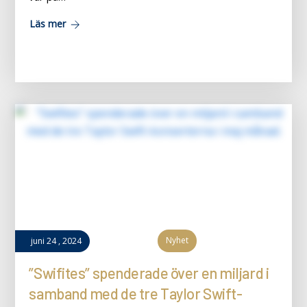
Läs mer
Nyhet
juni
24
,
2024
”Swifites” spenderade över en miljard i
samband med de tre Taylor Swift-