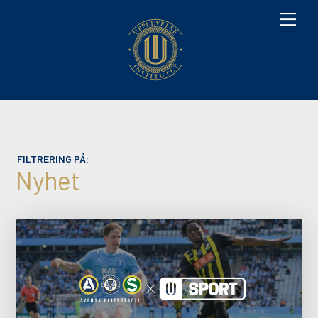
M
e
n
u
FILTRERING PÅ:
Nyhet