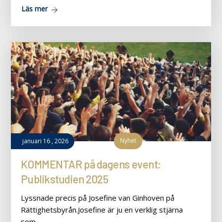
Läs mer
Nyhet
januari
16
,
2026
KOMMENTAR på dagens event:
Publikstudien 2025
Lyssnade precis på Josefine van Ginhoven på
Rättighetsbyrån.Josefine är ju en verklig stjärna
som…