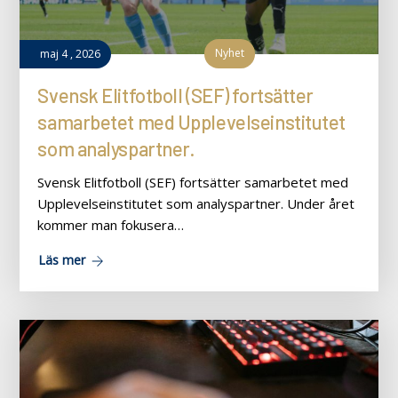
Nyhet
maj
4
,
2026
Svensk Elitfotboll (SEF) fortsätter
samarbetet med Upplevelseinstitutet
som analyspartner.
Svensk Elitfotboll (SEF) fortsätter samarbetet med
Upplevelseinstitutet som analyspartner. Under året
kommer man fokusera…
Läs mer