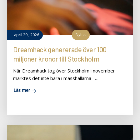
Nyhet
april
29
,
2026
Dreamhack genererade över 100
miljoner kronor till Stockholm
När Dreamhack tog över Stockholm i november
märktes det inte bara i mässhallarna –…
Läs mer