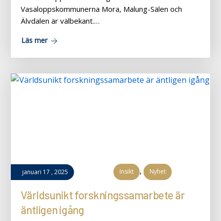
Vasaloppskommunerna Mora, Malung-Sälen och
Älvdalen är välbekant.…
Läs mer
,
Insikt
Nyhet
januari
17
,
2025
Världsunikt forskningssamarbete är
äntligen igång