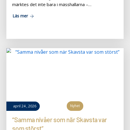
märktes det inte bara i mässhallarna –…
Läs mer
Nyhet
april
24
,
2026
“Samma nivåer som när Skavsta var
som störst”