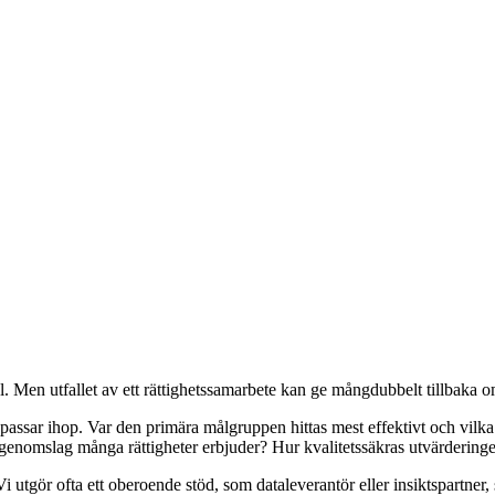
. Men utfallet av ett rättighetssamarbete kan ge mångdubbelt tillbaka om 
ssar ihop. Var den primära målgruppen hittas mest effektivt och vilka 
genomslag många rättigheter erbjuder? Hur kvalitetssäkras utvärderingen
i utgör ofta ett oberoende stöd, som dataleverantör eller insiktspartner