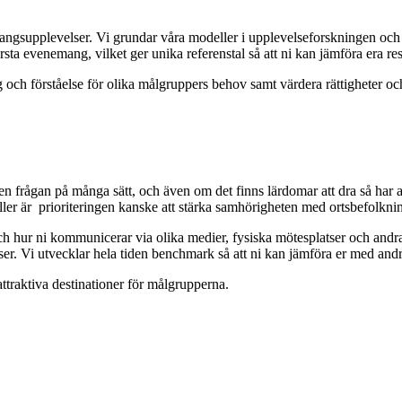
angsupplevelser. Vi grundar våra modeller i upplevelseforskningen och 
sta evenemang, vilket ger unika referenstal så att ni kan jämföra era res
ng och förståelse för olika målgruppers behov samt värdera rättigheter och 
en frågan på många sätt, och även om det finns lärdomar att dra så har a
 eller är prioriteringen kanske att stärka samhörigheten med ortsbefolkn
 och hur ni kommunicerar via olika medier, fysiska mötesplatser och andr
ser. Vi utvecklar hela tiden benchmark så att ni kan jämföra er med andr
attraktiva destinationer för målgrupperna.