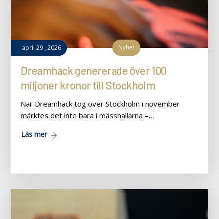
Nyhet
april
29
,
2026
Dreamhack genererade över 100
miljoner kronor till Stockholm
När Dreamhack tog över Stockholm i november
märktes det inte bara i mässhallarna –…
Läs mer