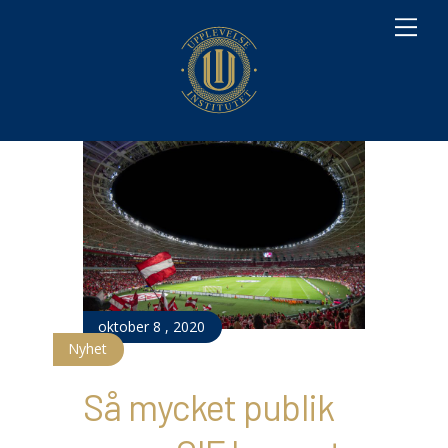
M
e
n
u
oktober
8
,
2020
Nyhet
Så mycket publik