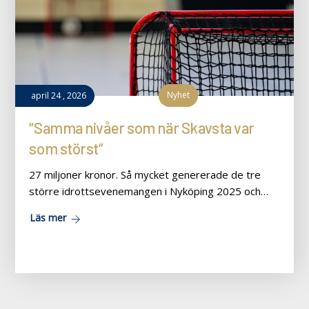
Nyhet
april
24
,
2026
“Samma nivåer som när Skavsta var
som störst”
27 miljoner kronor. Så mycket genererade de tre
större idrottsevenemangen i Nyköping 2025 och…
Läs mer