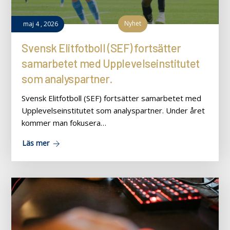
Nyhet
maj
4
,
2026
Svensk Elitfotboll (SEF) fortsätter
samarbetet med Upplevelseinstitutet
som analyspartner.
Svensk Elitfotboll (SEF) fortsätter samarbetet med
Upplevelseinstitutet som analyspartner. Under året
kommer man fokusera…
Läs mer