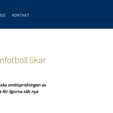
OSS
KONTAKT
mfotboll ökar
nska smittspridningen av
 för ligorna slår nya