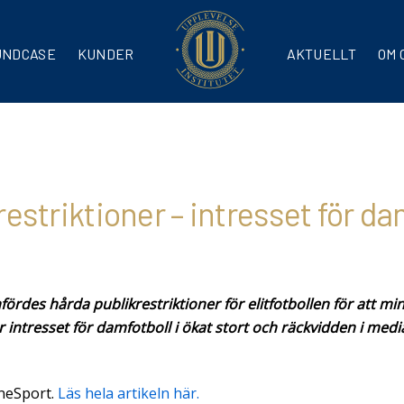
UNDCASE
KUNDER
AKTUELLT
OM 
restriktioner – intresset för da
rdes hårda publikrestriktioner för elitfotbollen för att mi
r intresset för damfotboll i ökat stort och räckvidden i media
åneSport.
Läs hela artikeln här.