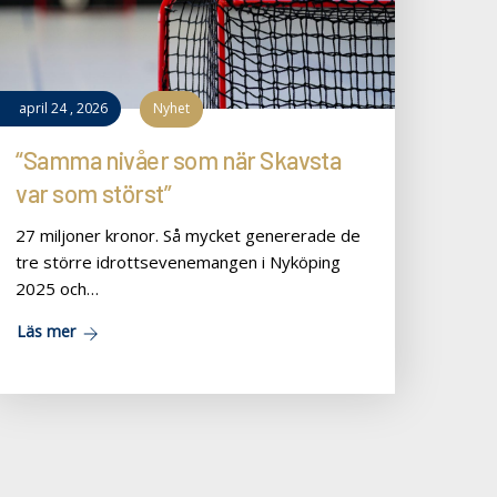
april
24
,
2026
Nyhet
“Samma nivåer som när Skavsta
var som störst”
27 miljoner kronor. Så mycket genererade de
tre större idrottsevenemangen i Nyköping
2025 och…
Läs mer