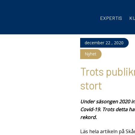
EXPERTIS
K
december
22
,
2020
Nyhet
Trots publik
stort
Under säsongen 2020 infö
Covid-19. Trots detta ha
rekord.
Läs hela artikeln på Sk