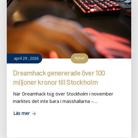
Nyhet
april
29
,
2026
Dreamhack genererade över 100
miljoner kronor till Stockholm
När Dreamhack tog över Stockholm i november
märktes det inte bara i mässhallarna –…
Läs mer