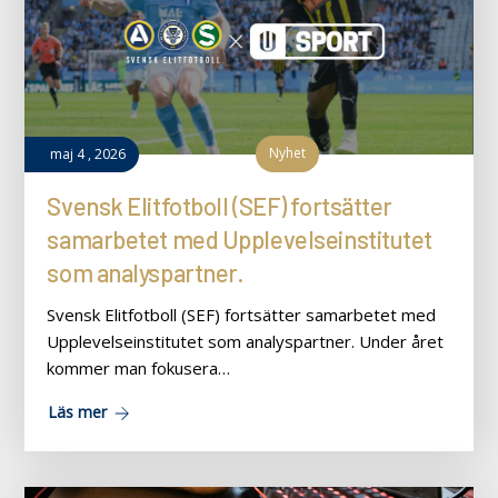
Nyhet
maj
4
,
2026
Svensk Elitfotboll (SEF) fortsätter
samarbetet med Upplevelseinstitutet
som analyspartner.
Svensk Elitfotboll (SEF) fortsätter samarbetet med
Upplevelseinstitutet som analyspartner. Under året
kommer man fokusera…
Läs mer