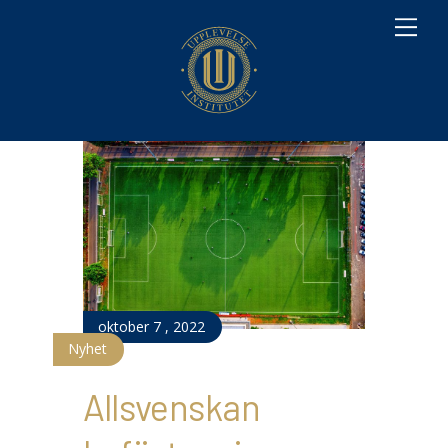
M
e
n
u
oktober
7
,
2022
Nyhet
Allsvenskan