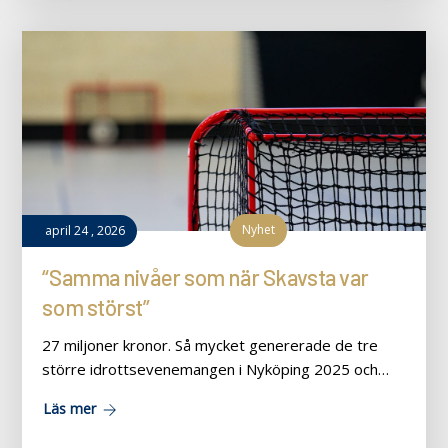
Nyhet
april
24
,
2026
“Samma nivåer som när Skavsta var
som störst”
27 miljoner kronor. Så mycket genererade de tre
större idrottsevenemangen i Nyköping 2025 och…
Läs mer