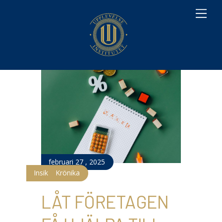
M
e
n
u
februari
27
,
2025
,
Insikt
Krönika
LÅT FÖRETAGEN