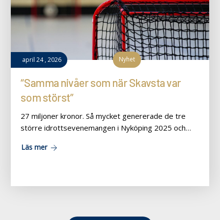
Nyhet
april
24
,
2026
“Samma nivåer som när Skavsta var
som störst”
27 miljoner kronor. Så mycket genererade de tre
större idrottsevenemangen i Nyköping 2025 och…
Läs mer