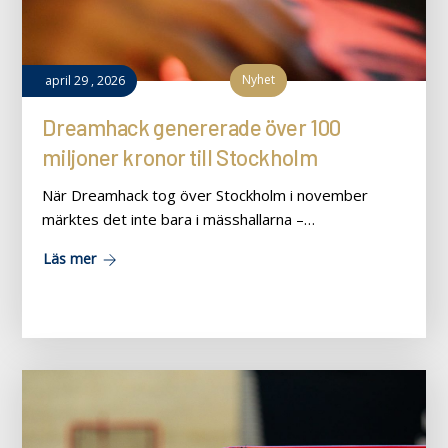
Nyhet
april
29
,
2026
Dreamhack genererade över 100
miljoner kronor till Stockholm
När Dreamhack tog över Stockholm i november
märktes det inte bara i mässhallarna –…
Läs mer