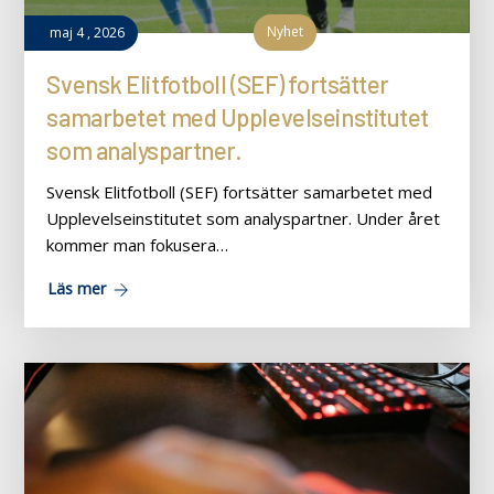
Nyhet
maj
4
,
2026
Svensk Elitfotboll (SEF) fortsätter
samarbetet med Upplevelseinstitutet
som analyspartner.
Svensk Elitfotboll (SEF) fortsätter samarbetet med
Upplevelseinstitutet som analyspartner. Under året
kommer man fokusera…
Läs mer