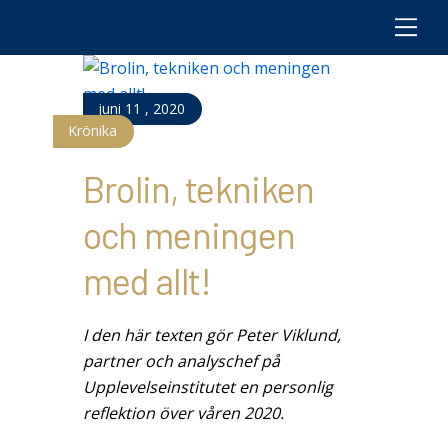
M
e
n
u
juni
11
,
2020
Krönika
Brolin, tekniken
och meningen
med allt!
I den här texten gör Peter Viklund,
partner och analyschef på
Upplevelseinstitutet en personlig
reflektion över våren 2020.