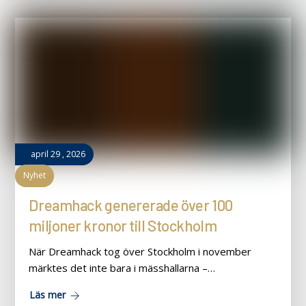
april
29
,
2026
Nyhet
Dreamhack genererade över 100
miljoner kronor till Stockholm
När Dreamhack tog över Stockholm i november
märktes det inte bara i mässhallarna –…
Läs mer