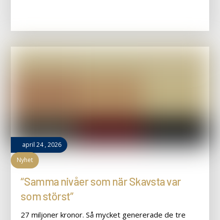
april
24
,
2026
Nyhet
“Samma nivåer som när Skavsta var
som störst”
27 miljoner kronor. Så mycket genererade de tre