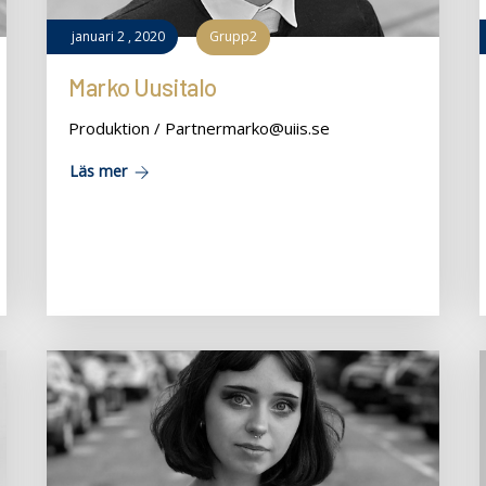
januari
2
,
2020
Grupp2
Marko Uusitalo
Produktion / Partnermarko@uiis.se
Läs mer