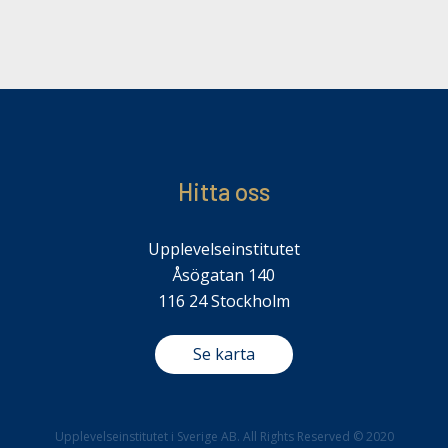
Hitta oss
Upplevelseinstitutet
Åsögatan 140
116 24 Stockholm
Se karta
Upplevelseinstitutet i Sverige AB. All Rights Reserved © 2020