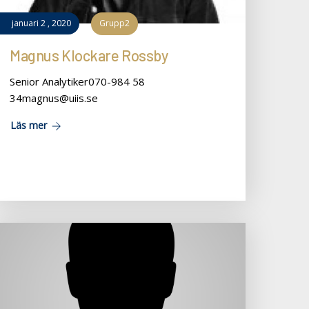
januari
2
,
2020
Grupp2
Magnus Klockare Rossby
Senior Analytiker070-984 58
34magnus@uiis.se
Läs mer