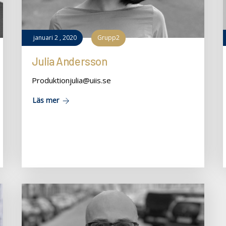
januari
2
,
2020
Grupp2
Julia Andersson
Produktionjulia@uiis.se
Läs mer