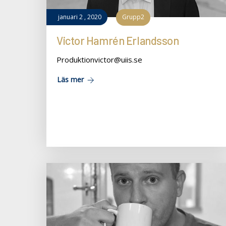
januari
2
,
2020
Grupp2
Victor Hamrén Erlandsson
Produktionvictor@uiis.se
Läs mer