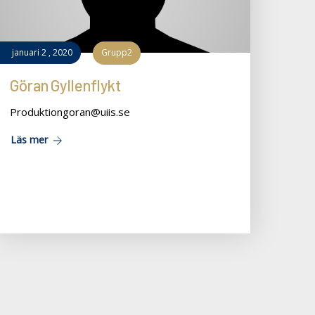
januari
2
,
2020
Grupp2
Göran Gyllenflykt
Produktiongoran@uiis.se
Läs mer