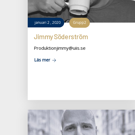
januari
2
,
2020
Grupp2
Jimmy Söderström
Produktionjimmy@uiis.se
Läs mer