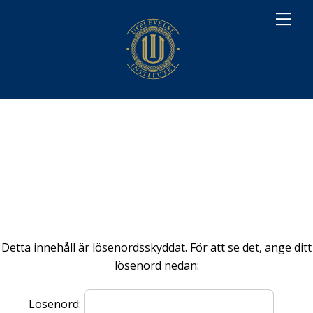
M
e
n
u
Detta innehåll är lösenordsskyddat. För att se det, ange ditt
lösenord nedan:
Lösenord: