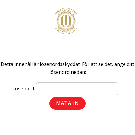
M
e
n
u
Detta innehåll är lösenordsskyddat. För att se det, ange ditt
lösenord nedan:
Lösenord: