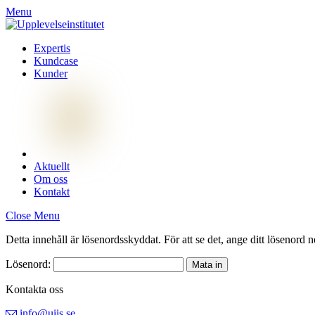
Menu
Expertis
Kundcase
Kunder
Aktuellt
Om oss
Kontakt
Close Menu
Detta innehåll är lösenordsskyddat. För att se det, ange ditt lösenord 
Lösenord:
Kontakta oss
info@uiis.se