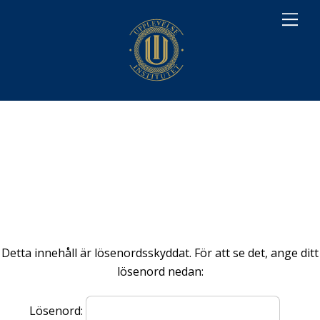
M
e
n
u
Detta innehåll är lösenordsskyddat. För att se det, ange ditt
lösenord nedan:
Lösenord: