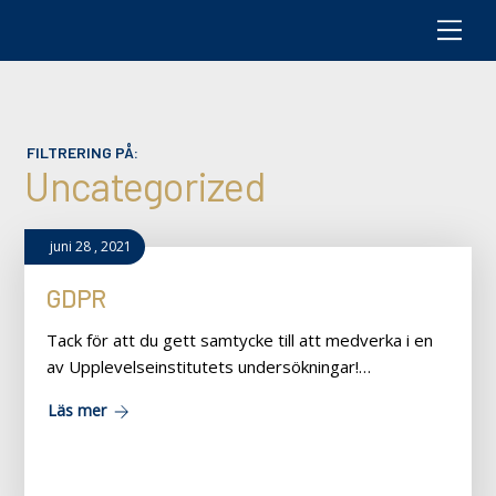
M
e
n
u
FILTRERING PÅ:
Uncategorized
juni
28
,
2021
GDPR
Tack för att du gett samtycke till att medverka i en
av Upplevelseinstitutets undersökningar!…
Läs mer