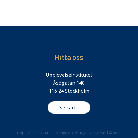
Hitta oss
Upplevelseinstitutet
Åsögatan 140
116 24 Stockholm
Se karta
Upplevelseinstitutet i Sverige AB. All Rights Reserved © 2020