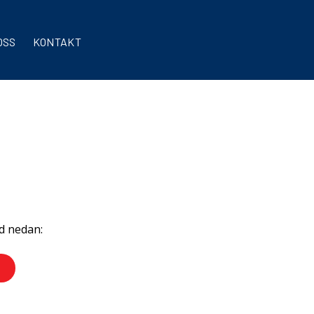
OSS
KONTAKT
rd nedan: