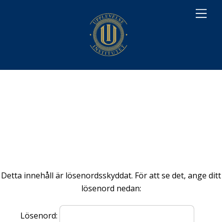
M
e
n
u
Detta innehåll är lösenordsskyddat. För att se det, ange ditt
lösenord nedan:
Lösenord: